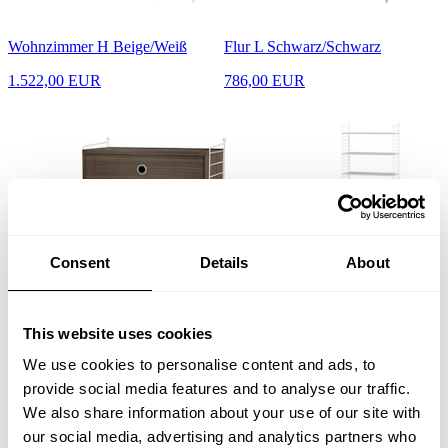
Wohnzimmer H Beige/Weiß
Flur L Schwarz/Schwarz
1.522,00 EUR
786,00 EUR
Consent
Details
About
Schlafzimmer A Weiß/Walnuß
Kinderzimmer C Weiß/Weiß
This website uses cookies
746,00 EUR
618,00 EUR
We use cookies to personalise content and ads, to
provide social media features and to analyse our traffic.
We also share information about your use of our site with
our social media, advertising and analytics partners who