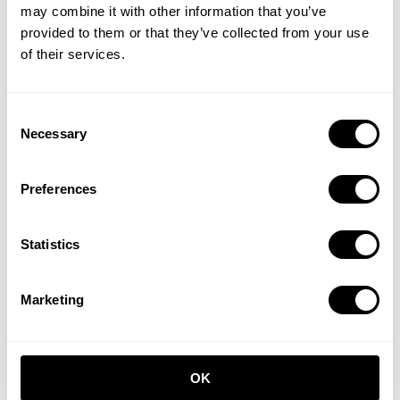
may combine it with other information that you’ve
provided to them or that they’ve collected from your use
of their services.
Flur S Beige/Beige
Flur C Weiß/Weiß
Consent
1.504,00 EUR
602,00 EUR
Necessary
Selection
Preferences
Statistics
Marketing
Flur M Beige/Weiß
1.026,00 EUR
Flur V Schwarz/Walnuß
OK