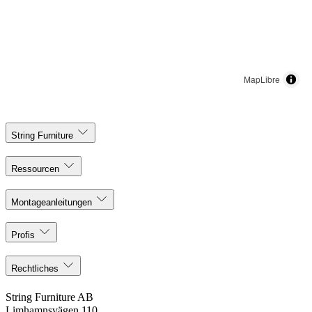
MapLibre
String Furniture
Ressourcen
Montageanleitungen
Profis
Rechtliches
String Furniture AB
Limhamnsvägen 110