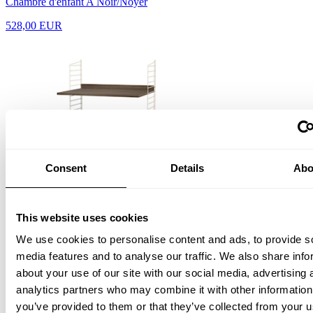
Chambre d'enfant A Noir/Noyer
528,00 EUR
Consent
Details
Abo
Chambre d'enfant A Beige/Noyer
528,00 EUR
This website uses cookies
We use cookies to personalise content and ads, to provide s
media features and to analyse our traffic. We also share info
about your use of our site with our social media, advertising 
analytics partners who may combine it with other information
you’ve provided to them or that they’ve collected from your u