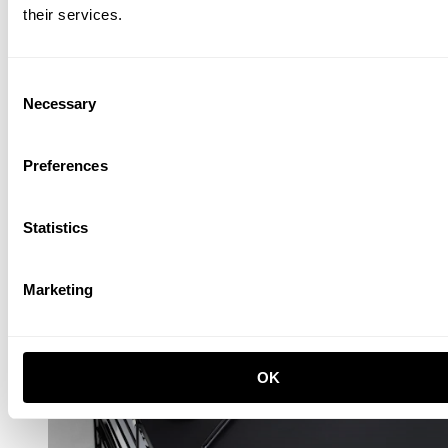
their services.
Chambre d'enfant A Blanc/Chêne
Consent
488,00 EUR
Necessary
Selection
Preferences
Statistics
Marketing
OK