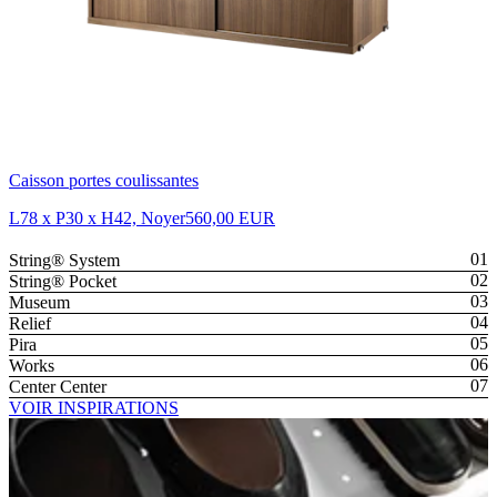
Caisson portes coulissantes
L78 x P30 x H42, Noyer
560,00 EUR
String® System
String® Pocket
Museum
Relief
Pira
Works
Center Center
VOIR INSPIRATIONS