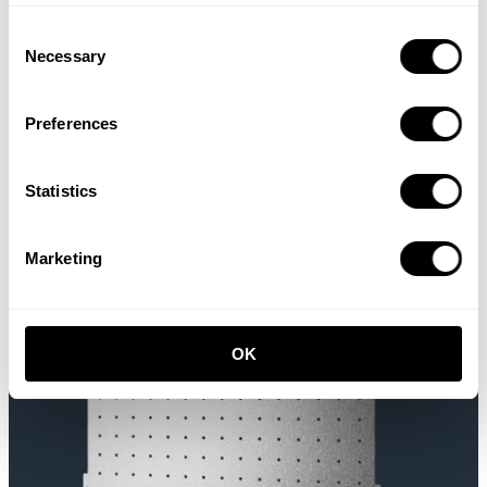
Consent
Necessary
Selection
Preferences
Double crochet vertical
Statistics
P11.5 x H10, Acier inoxydable, 2-pack
47,00 EUR
Marketing
OK