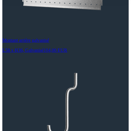
Montant arrière galvanisé
L58 x H36, Galvanisé
104,00 EUR