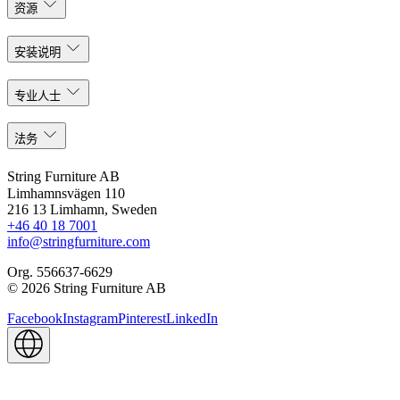
资源
安装说明
专业人士
法务
String Furniture AB
Limhamnsvägen 110
216 13 Limhamn, Sweden
+46 40 18 7001
info@stringfurniture.com
Org. 556637-6629
© 2026 String Furniture AB
Facebook
Instagram
Pinterest
LinkedIn