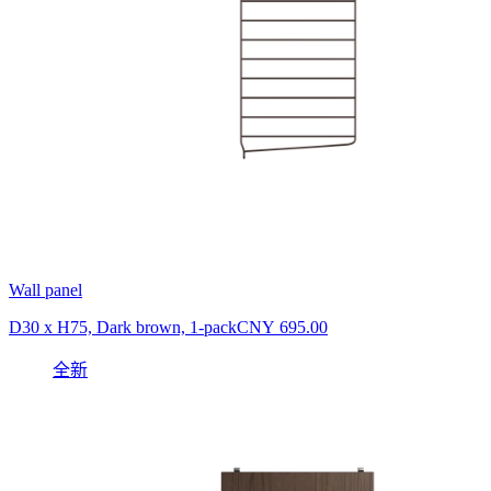
Wall panel
D30 x H75, Dark brown, 1-pack
CNY 695.00
全新