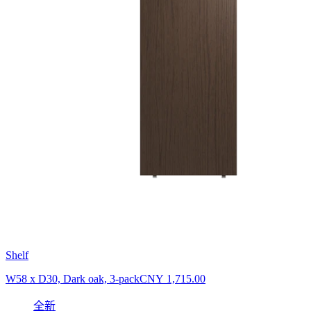
Shelf
W58 x D30, Dark oak, 3-pack
CNY 1,715.00
全新