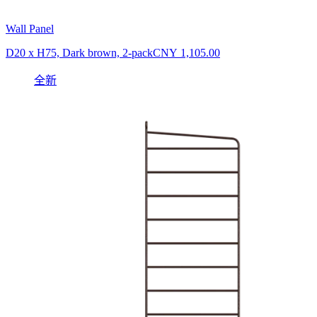
Wall Panel
D20 x H75, Dark brown, 2-pack
CNY 1,105.00
全新