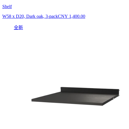
Shelf
W58 x D20, Dark oak, 3-pack
CNY 1,400.00
全新