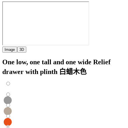
Image
3D
One low, one tall and one wide Relief
drawer with plinth 白蜡木色