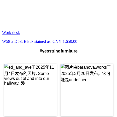
Work desk
W58 x D58, Black stained ash
CNY 1,650.00
#yesstringfurniture