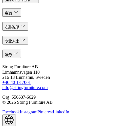
String Furniture
资源
安装说明
专业人士
法务
String Furniture AB
Limhamnsvägen 110
216 13 Limhamn, Sweden
+46 40 18 7001
info@stringfurniture.com
Org. 556637-6629
© 2026 String Furniture AB
Facebook
Instagram
Pinterest
LinkedIn