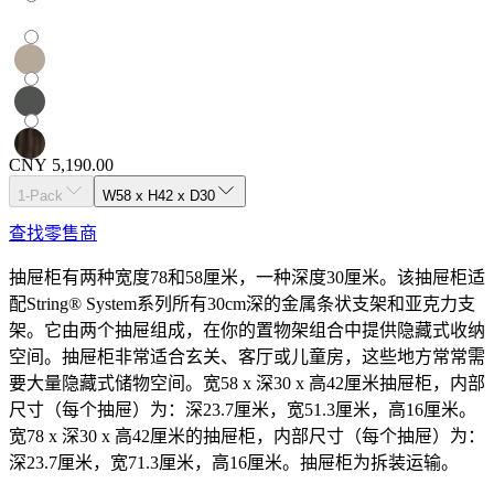
CNY 5,190.00
1-Pack
W58 x H42 x D30
查找零售商
抽屉柜有两种宽度78和58厘米，一种深度30厘米。该抽屉柜适
配String® System系列所有30cm深的金属条状支架和亚克力支
架。它由两个抽屉组成，在你的置物架组合中提供隐藏式收纳
空间。抽屉柜非常适合玄关、客厅或儿童房，这些地方常常需
要大量隐藏式储物空间。宽58 x 深30 x 高42厘米抽屉柜，内部
尺寸（每个抽屉）为：深23.7厘米，宽51.3厘米，高16厘米。
宽78 x 深30 x 高42厘米的抽屉柜，内部尺寸（每个抽屉）为：
深23.7厘米，宽71.3厘米，高16厘米。抽屉柜为拆装运输。