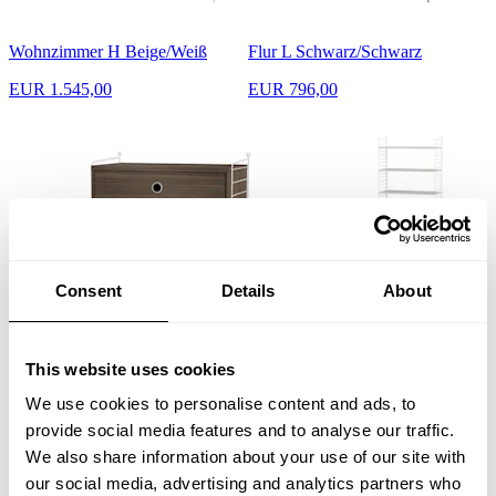
Wohnzimmer H Beige/Weiß
Flur L Schwarz/Schwarz
EUR 1.545,00
EUR 796,00
Consent
Details
About
Schlafzimmer A Weiß/Walnuß
Kinderzimmer C Weiß/Weiß
This website uses cookies
EUR 757,00
EUR 629,00
We use cookies to personalise content and ads, to
provide social media features and to analyse our traffic.
We also share information about your use of our site with
our social media, advertising and analytics partners who