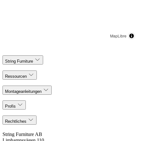
MapLibre
String Furniture
Ressourcen
Montageanleitungen
Profis
Rechtliches
String Furniture AB
Limhamnsvägen 110