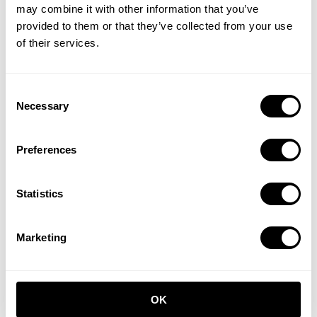
may combine it with other information that you’ve
provided to them or that they’ve collected from your use
of their services.
Flur S Beige/Beige
Flur C Weiß/Weiß
Consent
EUR 1.526,00
EUR 614,00
Necessary
Selection
Preferences
Statistics
Marketing
Flur M Beige/Weiß
EUR 1.043,00
Flur V Schwarz/Walnuß
OK