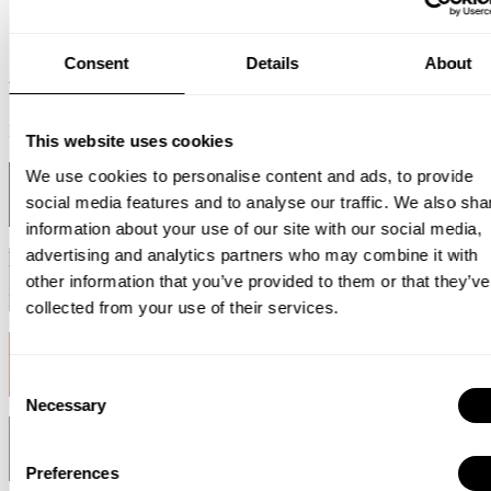
Consent
Details
About
Weiß
RAL 9010
This website uses cookies
Schwarz
We use cookies to personalise content and ads, to provide
social media features and to analyse our traffic. We also sha
RAL 9011
information about your use of our site with our social media,
advertising and analytics partners who may combine it with
Beige
other information that you’ve provided to them or that they’ve
NCS S 3005-Y20R
collected from your use of their services.
Orange
Consent
NCS S 1080-Y70R
Necessary
Selection
Dunkelbraun
RAL 8019
Preferences