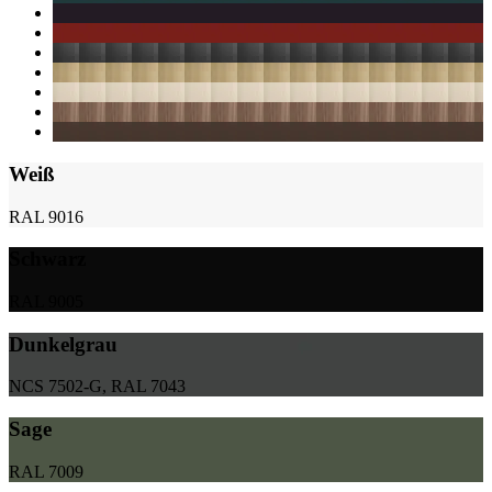
Weiß
RAL 9016
Schwarz
RAL 9005
Dunkelgrau
NCS 7502-G, RAL 7043
Sage
RAL 7009