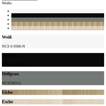
Works
Weiß
NCS S 0500-N
Schwarz
NCS S 9000-N
Hellgrau
NCS5502-G
Eiche
Esche