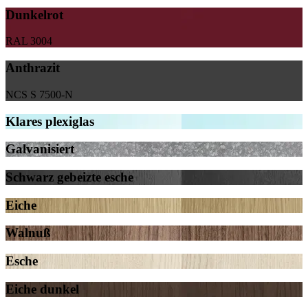
Dunkelrot
RAL 3004
Anthrazit
NCS S 7500-N
Klares plexiglas
Galvanisiert
Schwarz gebeizte esche
Eiche
Walnuß
Esche
Eiche dunkel