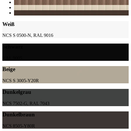
Weiß
NCS S 0500-N, RAL 9016
Schwarz
RAL 9005
Beige
NCS S 3005-Y20R
Dunkelgrau
NCS 7502-G, RAL 7043
Dunkelbraun
NCS 8505-Y80R