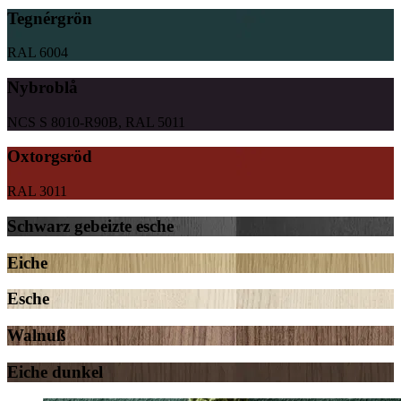
Tegnérgrön
RAL 6004
Nybroblå
NCS S 8010-R90B, RAL 5011
Oxtorgsröd
RAL 3011
Schwarz gebeizte esche
Eiche
Esche
Walnuß
Eiche dunkel