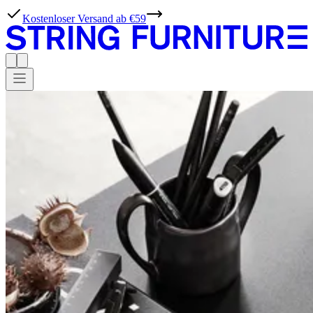
Kostenloser Versand ab €59
WORKS
Fachleute,
lernen
Sie
Möglichkeiten
kennen.
Bei String Furniture leben wir für unkomplizierte Einfachheit. Mit
unseren Werkzeugen, Ideen und Inspirationen könnte die Planung
von Projekten mit unseren Produkten nicht einfacher sein.
Produkte