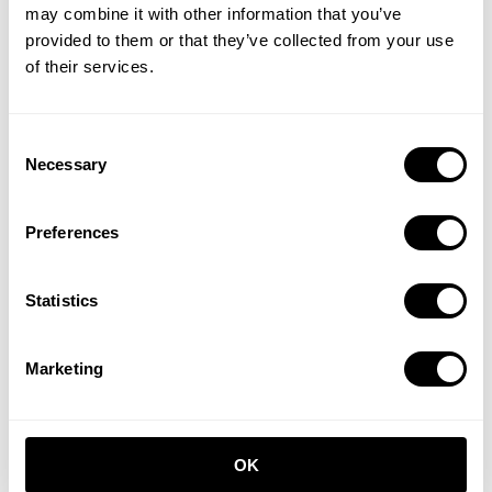
may combine it with other information that you’ve
provided to them or that they’ve collected from your use
of their services.
Flur S Beige/Beige
Flur C Weiß/Weiß
Consent
EUR 1.526,00
EUR 614,00
Necessary
Selection
Preferences
Statistics
Marketing
Flur M Beige/Weiß
EUR 1.043,00
Flur V Schwarz/Walnuß
OK