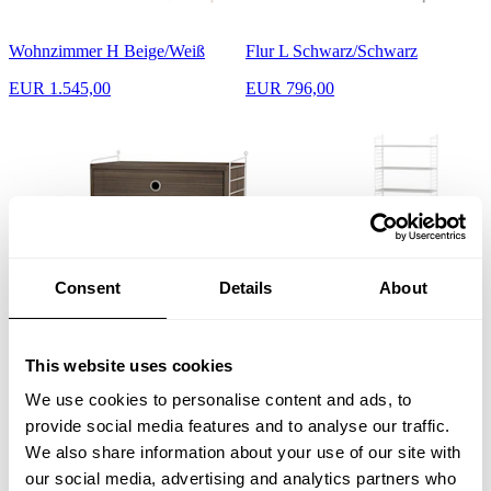
Wohnzimmer H Beige/Weiß
Flur L Schwarz/Schwarz
EUR 1.545,00
EUR 796,00
Consent
Details
About
Schlafzimmer A Weiß/Walnuß
Kinderzimmer C Weiß/Weiß
This website uses cookies
EUR 757,00
EUR 629,00
We use cookies to personalise content and ads, to
provide social media features and to analyse our traffic.
We also share information about your use of our site with
our social media, advertising and analytics partners who