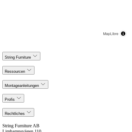
MapLibre
String Furniture
Ressourcen
Montageanleitungen
Profis
Rechtliches
String Furniture AB
Limhamnsvägen 110