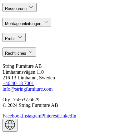
Ressourcen
Montageanleitungen
Profis
Rechtliches
String Furniture AB
Limhamnsvägen 110
216 13 Limhamn, Sweden
+46 40 18 7001
info@stringfurniture.com
Org. 556637-6629
© 2024 String Furniture AB
Facebook
Instagram
Pinterest
LinkedIn