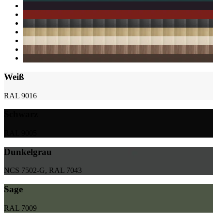
Weiß
RAL 9016
Schwarz
RAL 9005
Dunkelgrau
NCS 7502-G, RAL 7043
Sage
RAL 7009