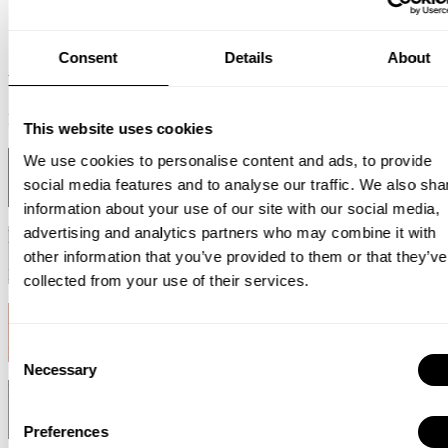
Consent
Details
About
Weiß
RAL 9010
This website uses cookies
Schwarz
We use cookies to personalise content and ads, to provide
social media features and to analyse our traffic. We also sha
RAL 9011
information about your use of our site with our social media,
advertising and analytics partners who may combine it with
Beige
other information that you’ve provided to them or that they’ve
NCS S 3005-Y20R
collected from your use of their services.
Orange
Consent
NCS S 1080-Y70R
Necessary
Selection
Dunkelbraun
RAL 8019
Preferences