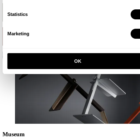
Grün
Statistics
RAL 7033
Red rust
Marketing
NCS 6030-Y80R
Aluminium
OK
Museum