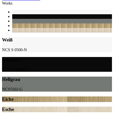
Works
Weiß
NCS S 0500-N
Schwarz
NCS S 9000-N
Hellgrau
NCS5502-G
Eiche
Esche