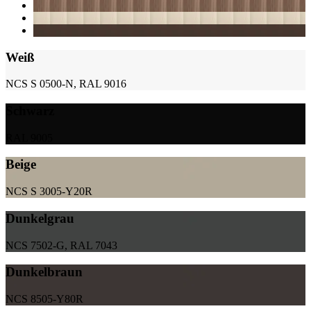
Weiß
NCS S 0500-N, RAL 9016
Schwarz
RAL 9005
Beige
NCS S 3005-Y20R
Dunkelgrau
NCS 7502-G, RAL 7043
Dunkelbraun
NCS 8505-Y80R