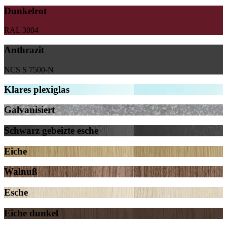
Dunkelrot
RAL 3004
Anthrazit
NCS S 7500-N
Klares plexiglas
Galvanisiert
Schwarz gebeizte esche
Eiche
Walnuß
Esche
Eiche dunkel