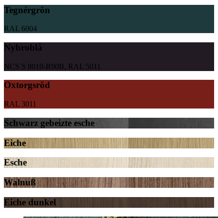
Tegnérgrön
RAL 6004
Nybroblå
NCS S 8010-R90B, RAL 5011
Oxtorgsröd
RAL 3011
Schwarz gebeizte esche
Eiche
Esche
Walnuß
Eiche dunkel