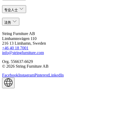
专业人士
法务
String Furniture AB
Limhamnsvägen 110
216 13 Limhamn, Sweden
+46 40 18 7001
info@stringfurniture.com
Org. 556637-6629
© 2026 String Furniture AB
Facebook
Instagram
Pinterest
LinkedIn