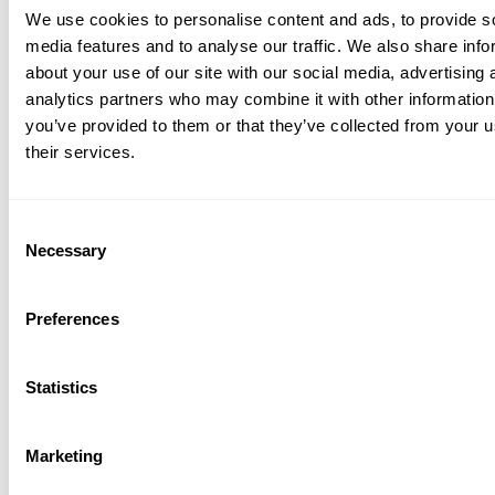
We use cookies to personalise content and ads, to provide s
media features and to analyse our traffic. We also share info
about your use of our site with our social media, advertising 
analytics partners who may combine it with other information
you’ve provided to them or that they’ve collected from your u
their services.
升降办公桌 160x78 白色/白蜡木色
Consent
CNY 17,545.00
Necessary
Selection
Preferences
Statistics
Marketing
升降办公桌 160x78 黑色