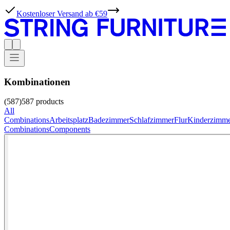
Kostenloser Versand ab €59
Kombinationen
(587)
587
products
All
Combinations
Arbeitsplatz
Badezimmer
Schlafzimmer
Flur
Kinderzimm
Combinations
Components