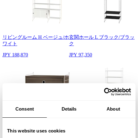
リビングルーム H ベージュ/ホ
玄関ホール L ブラック/ブラッ
ワイト
ク
JPY 188,870
JPY 97,350
Consent
Details
About
ベッドルーム A ホワイト/ウォ
キッズルーム C ホワイト/ホワ
ールナット
イト
This website uses cookies