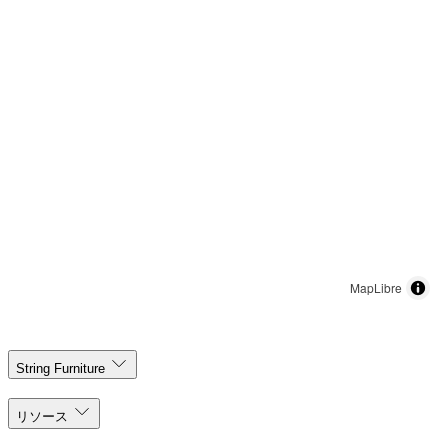
MapLibre
String Furniture
リソース