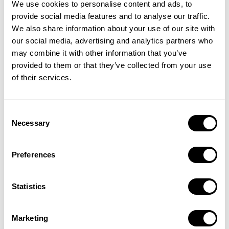
We use cookies to personalise content and ads, to
JPY 89,980
JPY 77,440
provide social media features and to analyse our traffic.
We also share information about your use of our site with
our social media, advertising and analytics partners who
may combine it with other information that you’ve
provided to them or that they’ve collected from your use
of their services.
Consent
玄関ホール S ベージュ/ベージ
玄関ホール C ホワイト/ホワイ
Necessary
Selection
ュ
ト
JPY 183,040
JPY 74,360
Preferences
Statistics
Marketing