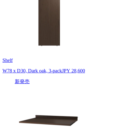
Shelf
W78 x D30, Dark oak, 3-pack
JPY 28,600
新発売