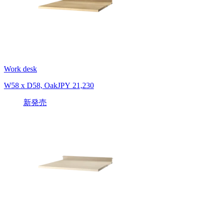
Work desk
W58 x D58, Oak
JPY 21,230
新発売