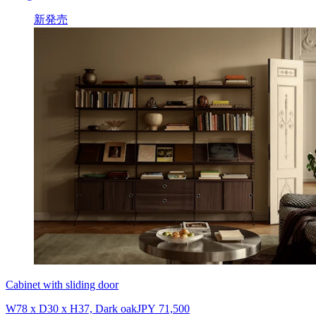
新発売
Cabinet with sliding door
W78 x D30 x H37, Dark oak
JPY 71,500