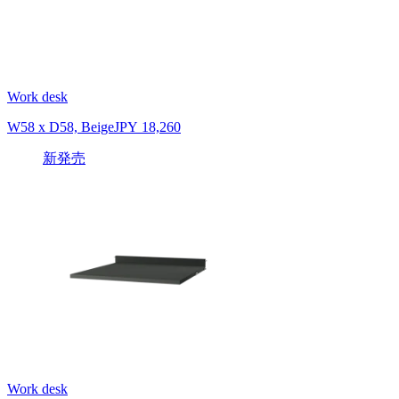
Work desk
W58 x D58, Beige
JPY 18,260
新発売
Work desk