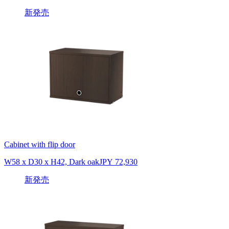
新発売
Cabinet with flip door
W58 x D30 x H42, Dark oak
JPY 72,930
新発売