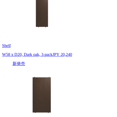
Shelf
W58 x D20, Dark oak, 3-pack
JPY 20,240
新発売