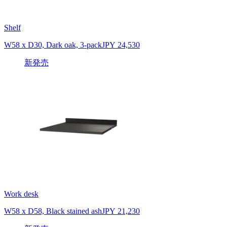
Shelf
W58 x D30, Dark oak, 3-pack
JPY 24,530
新発売
Work desk
W58 x D58, Black stained ash
JPY 21,230