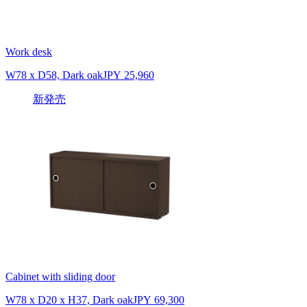
Work desk
W78 x D58, Dark oak
JPY 25,960
新発売
Cabinet with sliding door
W78 x D20 x H37, Dark oak
JPY 69,300