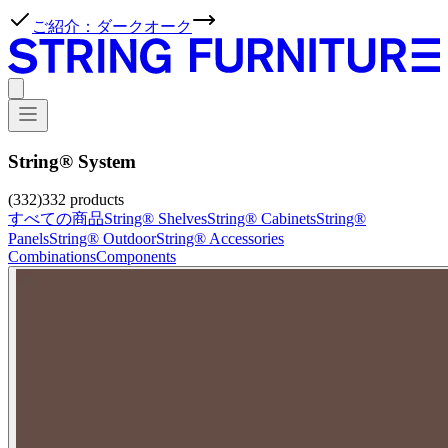
ご紹介：ダークオーク
String® System
(332)
332
products
すべての商品
String® Shelves
String® Cabinets
String®
Panels
String® Outdoor
String® Accessories
Combinations
Components