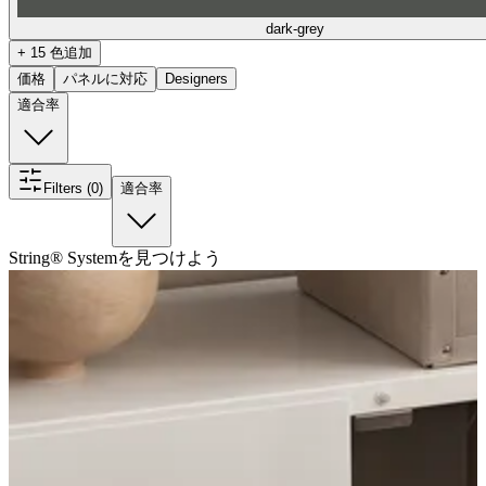
dark-grey
+ 15 色追加
価格
パネルに対応
Designers
適合率
Filters (0)
適合率
String® Systemを見つけよう