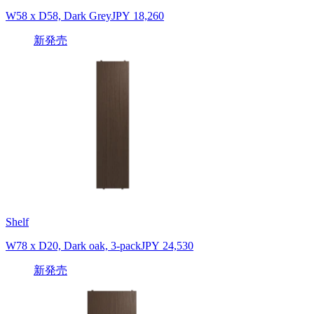
W58 x D58, Dark Grey
JPY 18,260
新発売
Shelf
W78 x D20, Dark oak, 3-pack
JPY 24,530
新発売