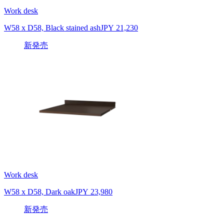
Work desk
W58 x D58, Black stained ash
JPY 21,230
新発売
Work desk
W58 x D58, Dark oak
JPY 23,980
新発売