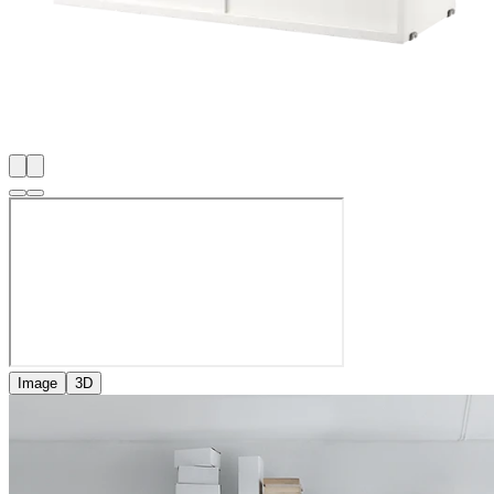
Image
3D