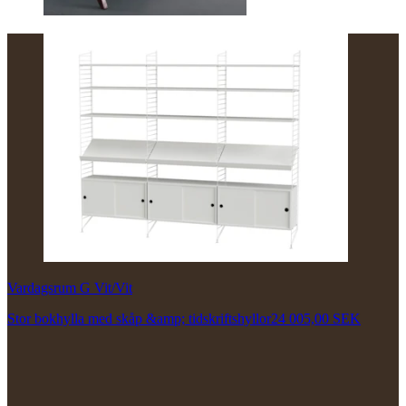
Vardagsrum G Vit/Vit
Stor bokhylla med skåp &amp; tidskriftshyllor
24 005,00 SEK