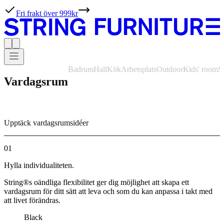
Fri frakt över 999kr
Badrum
Hall
Kök
Arbetsplats
Outdoor
Kids' room
S
Vardagsrum
Upptäck vardagsrumsidéer
01
Hylla individualiteten.
String®s oändliga flexibilitet ger dig möjlighet att skapa ett
vardagsrum för ditt sätt att leva och som du kan anpassa i takt med
att livet förändras.
Black