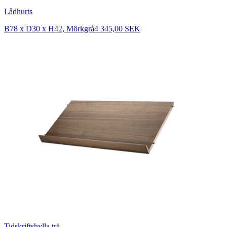
Lådhurts
B78 x D30 x H42, Mörkgrå
4 345,00 SEK
Tidskriftshylla trä