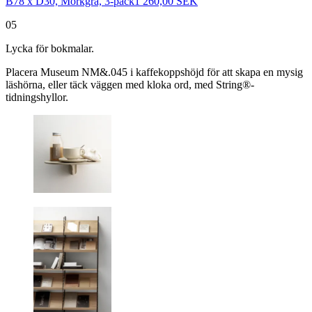
B78 x D30, Mörkgrå, 3-pack
1 260,00 SEK
05
Lycka för bokmalar.
Placera Museum NM&.045 i kaffekoppshöjd för att skapa en mysig
läshörna, eller täck väggen med kloka ord, med String®-
tidningshyllor.