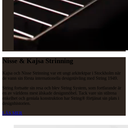
Nisse & Kajsa Strinning
Kajsa och Nisse Strinning var ett ungt arkitektpar i Stockholm när
de vann sin första internationella designtävling med String 1949.
String fortsatte sin resa och blev String System, som fortfarande är
en av världens mest älskade designmöbel. Tack vare sin stilrena
enkelhet och geniala konstruktion har String® förtjänat sin plats i
designhistorien.
LÄS MER