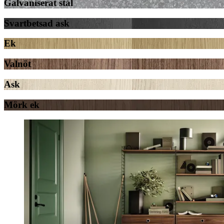
Galvaniserat stål
Svartbetsad ask
Ek
Valnöt
Ask
Mörk ek