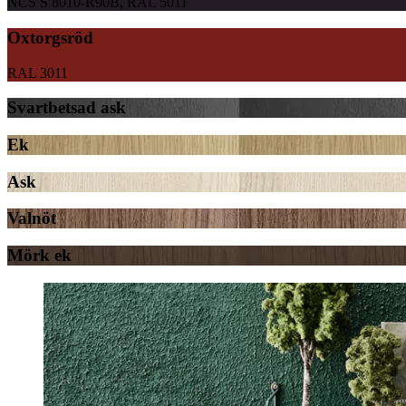
NCS S 8010-R90B, RAL 5011
Oxtorgsröd
RAL 3011
Svartbetsad ask
Ek
Ask
Valnöt
Mörk ek