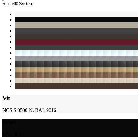
String® System
Vit
NCS S 0500-N, RAL 9016
Svart
RAL 9005