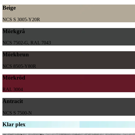
Beige
NCS S 3005-Y20R
Mörkgrå
NCS 7502-G, RAL 7043
Mörkbrun
NCS 8505-Y80R
Mörkröd
RAL 3004
Antracit
NCS S 7500-N
Klar plex