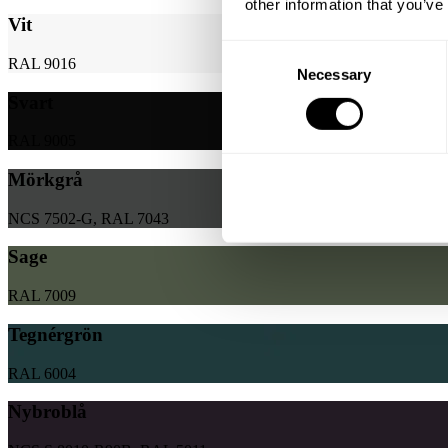
other information that you’ve
Vit
Consent
RAL 9016
Necessary
Selection
Svart
RAL 9005
Mörkgrå
NCS 7502-G, RAL 7043
Sage
RAL 7009
Tegnérgrön
RAL 6004
Nybroblå