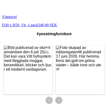
Väggavel
D30 x H50, Vit, 1-pack
540,00 SEK
#yesstringfurniture