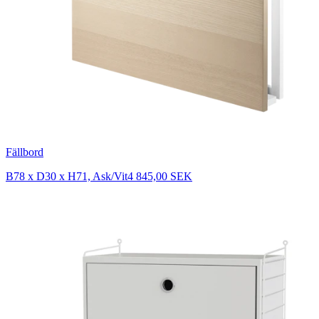
Fällbord
B78 x D30 x H71, Ask/Vit
4 845,00 SEK