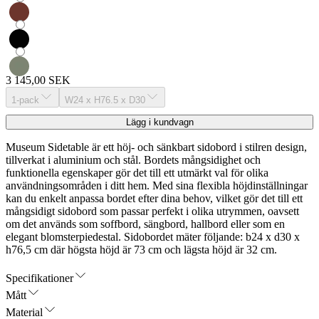
3 145,00 SEK
1-pack
W24 x H76.5 x D30
Lägg i kundvagn
Museum Sidetable är ett höj- och sänkbart sidobord i stilren design,
tillverkat i aluminium och stål. Bordets mångsidighet och
funktionella egenskaper gör det till ett utmärkt val för olika
användningsområden i ditt hem. Med sina flexibla höjdinställningar
kan du enkelt anpassa bordet efter dina behov, vilket gör det till ett
mångsidigt sidobord som passar perfekt i olika utrymmen, oavsett
om det används som soffbord, sängbord, hallbord eller som en
elegant blomsterpiedestal. Sidobordet mäter följande: b24 x d30 x
h76,5 cm där högsta höjd är 73 cm och lägsta höjd är 32 cm.
Specifikationer
Mått
Material