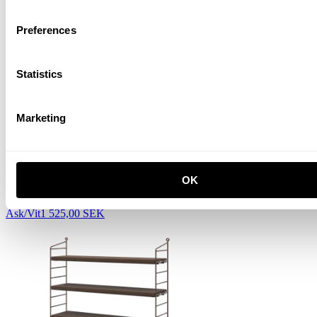
Preferences
Statistics
Marketing
OK
String® Pocket
Ask/Vit
1 525,00 SEK