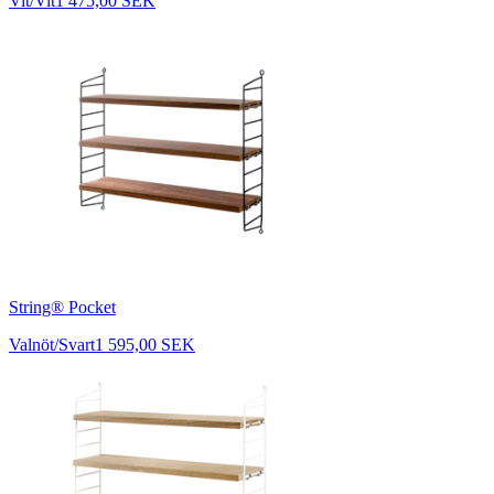
Vit/Vit
1 475,00 SEK
String® Pocket
Valnöt/Svart
1 595,00 SEK