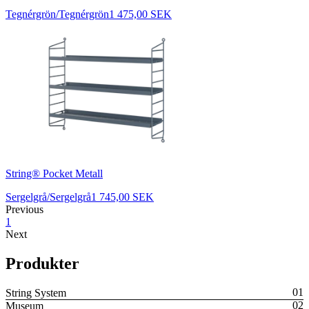
Tegnérgrön/Tegnérgrön
1 475,00 SEK
String® Pocket Metall
Sergelgrå/Sergelgrå
1 745,00 SEK
Previous
1
Next
Produkter
String System
Museum