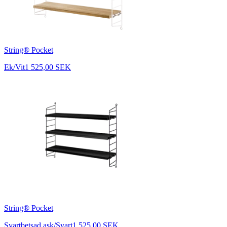
String® Pocket
Ek/Vit
1 525,00 SEK
String® Pocket
Svartbetsad ask/Svart
1 525,00 SEK