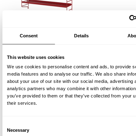
String® Pocket Metall
Consent
Details
Abo
Oxtorgsröd/Oxtorgsröd
1 745,00 SEK
This website uses cookies
We use cookies to personalise content and ads, to provide s
media features and to analyse our traffic. We also share info
about your use of our site with our social media, advertising 
analytics partners who may combine it with other information
you’ve provided to them or that they’ve collected from your u
their services.
String® Pocket Metall
Consent
Necessary
Selection
Vit/Vit
1 745,00 SEK