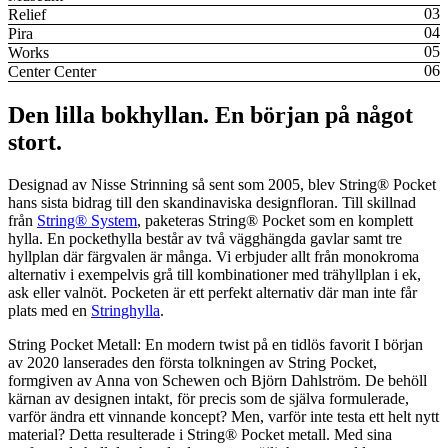
Relief
Pira
Works
Center Center
Den lilla bokhyllan. En början på något
stort.
Designad av Nisse Strinning så sent som 2005, blev String® Pocket
hans sista bidrag till den skandinaviska designfloran. Till skillnad
från
String® System
, paketeras String® Pocket som en komplett
hylla. En pockethylla består av två vägghängda gavlar samt tre
hyllplan där färgvalen är många. Vi erbjuder allt från monokroma
alternativ i exempelvis grå till kombinationer med trähyllplan i ek,
ask eller valnöt. Pocketen är ett perfekt alternativ där man inte får
plats med en
Stringhylla
.
String Pocket Metall: En modern twist på en tidlös favorit I början
av 2020 lanserades den första tolkningen av String Pocket,
formgiven av Anna von Schewen och Björn Dahlström. De behöll
kärnan av designen intakt, för precis som de själva formulerade,
varför ändra ett vinnande koncept? Men, varför inte testa ett helt nytt
material? Detta resulterade i String® Pocket metall. Med sina