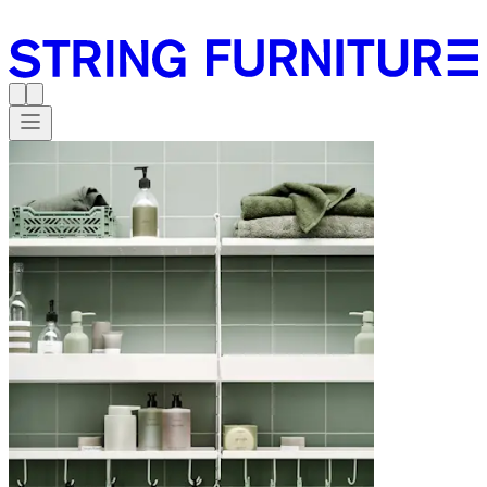
Bygg din egen Stringhylla i String® Planner