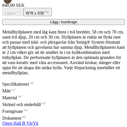
840,00 SEK
1-pack
W78 x D30
Lägg i kundvagn
Metallhyllplanen med låg kant finns i två bredder, 58 cm och 78 cm,
samt två djup, 20 cm och 30 cm. Hyllplanen är enkla att flytta runt
och passar med tråd- och plexgavlar från String® System förutsatt
att hyllplanen och gavelarna har samma djup. Metallhyllplanens kant
är 2 cm vilket gör att de smälter in i en hyllkombination med
trähyllplan. De perforerade hyllplanen är den optimala grunden för
att vara kreativ med våra accessoarer. Använd krokar, stänger eller
spjut för att skapa din unika hylla. Varje förpackning innehåller ett
metallhyllplan.
Specifikationer
Mått
Material
Skötsel och underhåll
Formgivare
Dokument
Open Hall B Vit/Vit