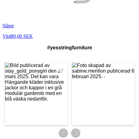
Stång
Vit
480,00 SEK
#yesstringfurniture