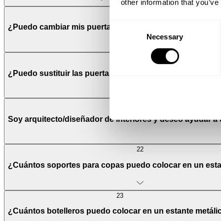
other information that you’ve
19
Consent
¿Puedo cambiar mis puertas de madera por puertas de cr
Necessary
Selection
20
¿Puedo sustituir las puertas de cristal de mi cabinet po
Soy arquitecto/diseñador de interiores y deseo ayudar a
22
¿Cuántos soportes para copas puedo colocar en un esta
23
¿Cuántos botelleros puedo colocar en un estante metáli