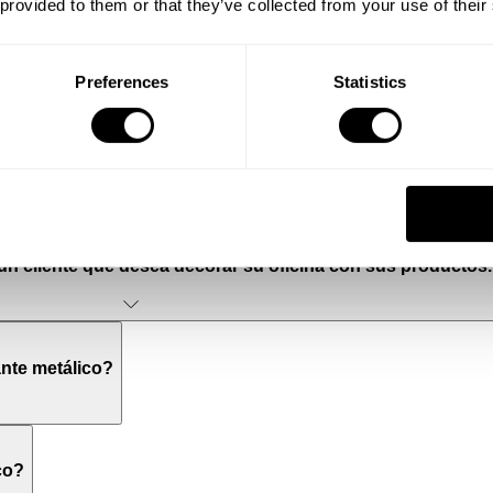
 provided to them or that they’ve collected from your use of their
istal?
Preferences
Statistics
r puertas de madera?
21
 un cliente que desea decorar su oficina con sus producto
nte metálico?
co?