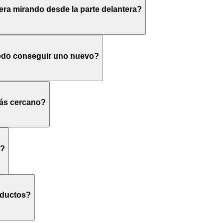
nera mirando desde la parte delantera?
uedo conseguir uno nuevo?
más cercano?
o?
oductos?