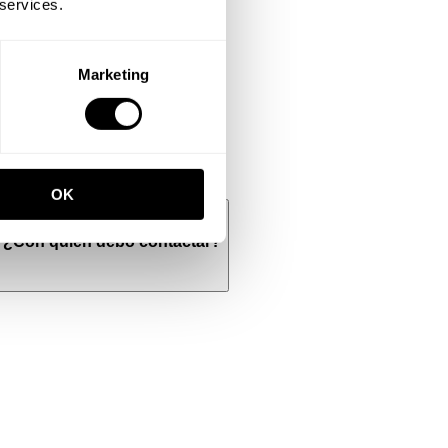
 services.
Marketing
OK
s. ¿Con quién debo contactar?