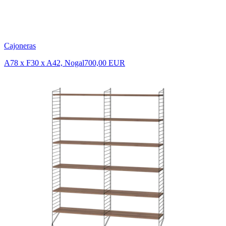
Cajoneras
A78 x F30 x A42, Nogal
700,00 EUR