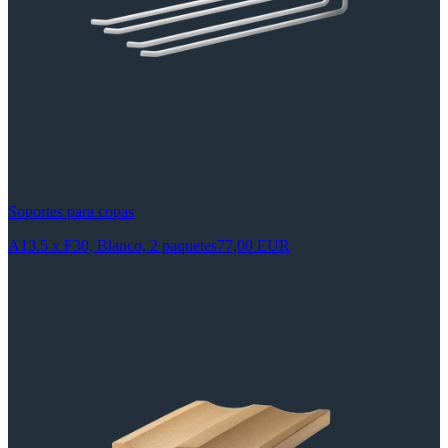
Soportes para copas
A13.5 x F30, Blanco, 2 paquetes
77,00 EUR