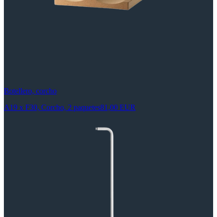
Botellero, corcho
A19 x F30, Corcho, 2 paquetes
81,00 EUR