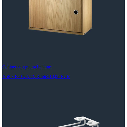
Cabinet con puerta batiente
A58 x F30 x A42, Roble
510,00 EUR