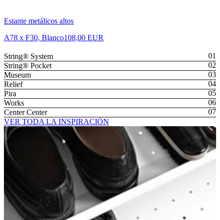
Estante metálicos altos
A78 x F30, Blanco
108,00 EUR
String® System
String® Pocket
Museum
Relief
Pira
Works
Center Center
VER TODA LA INSPIRACIÓN