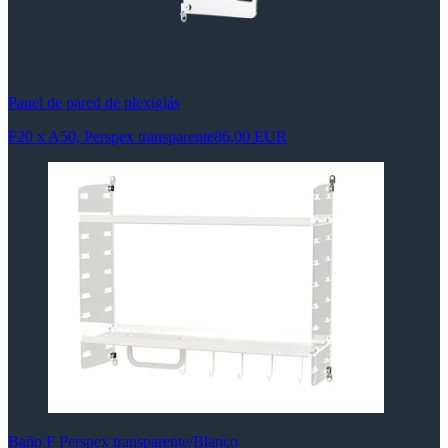
Panel de pared de plexiglás
F20 x A50, Perspex transparente
86,00 EUR
Baño F Perspex transparente/Blanco