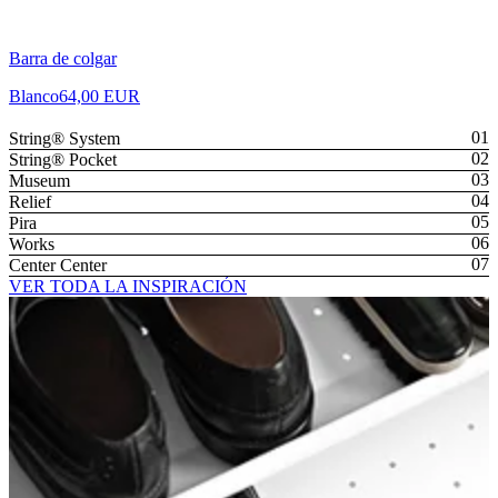
Barra de colgar
Blanco
64,00 EUR
String® System
String® Pocket
Museum
Relief
Pira
Works
Center Center
VER TODA LA INSPIRACIÓN