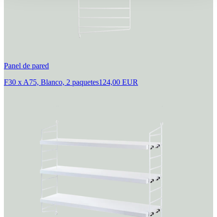
Panel de pared
F30 x A75, Blanco, 2 paquetes
124,00 EUR