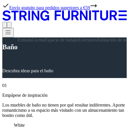
Envío gratuito para pedidos superiores a €59
Entrada
Cocina
Espacio de trabajo
Exteriores
Habitación de niñ
Baño
Descubra ideas para el baño
01
Empápese de inspiración
Los muebles de baño no tienen por qué resultar indiferentes. Aporte
romanticismo a su espacio más visitado con un almacenamiento tan
bonito como útil.
White