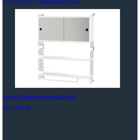
A78 x F20 x A37, Blanco
430,00 EUR
Baño D Perspex transparente/Blanco
1001,00 EUR