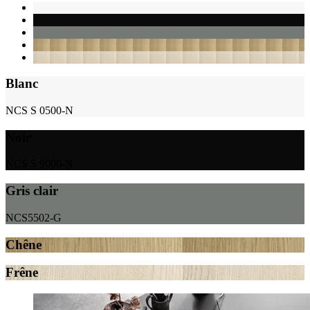
Blanc
NCS S 0500-N
Noir
NCS S 9000-N
Gris clair
NCS5502-G
Chêne
Frêne