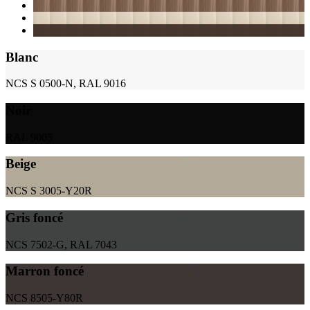
Blanc
NCS S 0500-N, RAL 9016
Noir
RAL 9005
Beige
NCS S 3005-Y20R
Gris foncé
NCS 7502-G, RAL 7043
Marron foncé
NCS 8505-Y80R