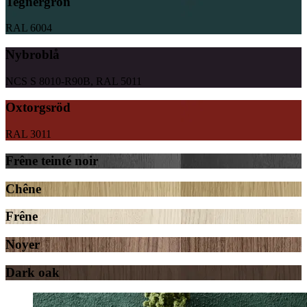
Tegnérgrön
RAL 6004
Nybroblå
NCS S 8010-R90B, RAL 5011
Oxtorgsröd
RAL 3011
Frêne teinté noir
Chêne
Frêne
Noyer
Dark oak