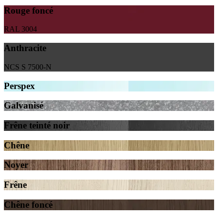
Rouge foncé
RAL 3004
Anthracite
NCS S 7500-N
Perspex
Galvanisé
Frêne teinté noir
Chêne
Noyer
Frêne
Chêne foncé