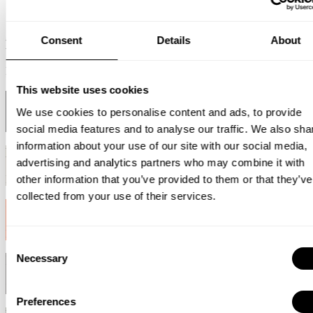
Consent
Details
About
Blanc
RAL 9010
This website uses cookies
Noir
We use cookies to personalise content and ads, to provide
RAL 9011
social media features and to analyse our traffic. We also sha
information about your use of our site with our social media,
Beige
advertising and analytics partners who may combine it with
other information that you’ve provided to them or that they’ve
NCS S 3005-Y20R
collected from your use of their services.
Orange
NCS S 1080-Y70R
Consent
Necessary
Marron foncé
Selection
RAL 8019
Preferences