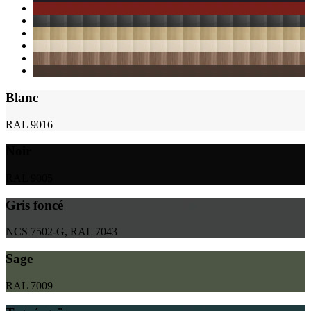
Blanc
RAL 9016
Noir
RAL 9005
Gris foncé
NCS 7502-G, RAL 7043
Sage
RAL 7009