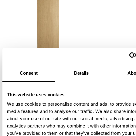
Étagère
Consent
Details
Abo
L78 x P30, Chêne, 3-pack
190,00 EUR
This website uses cookies
We use cookies to personalise content and ads, to provide s
media features and to analyse our traffic. We also share info
about your use of our site with our social media, advertising 
analytics partners who may combine it with other information
you’ve provided to them or that they’ve collected from your u