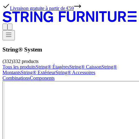
Livraison gratuite à partir de €59
String® System
(332)
332
products
Tous les produits
String® Étagères
String® Caisson
String®
Montants
String® Extérieur
String® Accessoires
Combinations
Components