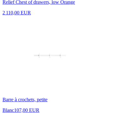
Relief Chest of drawers, low Orange
2 110,00 EUR
Barre à crochets, petite
Blanc
107,00 EUR