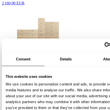
2 160,00 EUR
One low, one tall and one wide Relief drawer with plinth Frêne
Consent
Details
Abo
7 120,00 EUR
This website uses cookies
We use cookies to personalise content and ads, to provide s
media features and to analyse our traffic. We also share info
about your use of our site with our social media, advertising 
analytics partners who may combine it with other information
you’ve provided to them or that they’ve collected from your u