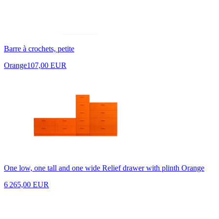
Barre à crochets, petite
Orange
107,00 EUR
One low, one tall and one wide Relief drawer with plinth Orange
6 265,00 EUR