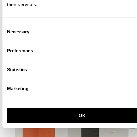
Barre à crochets, grande, longueur
their services.
L123, Frêne
250,00 EUR
Consent
Necessary
Selection
Preferences
Statistics
Marketing
OK