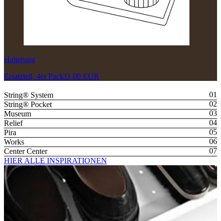
Halterung
Ersatzteil, 4er Pack
11,00 EUR
String® System
String® Pocket
Museum
Relief
Pira
Works
Center Center
HIER ALLE INSPIRATIONEN