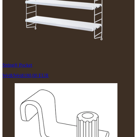
String® Pocket
Weiß/Weiß
180,00 EUR