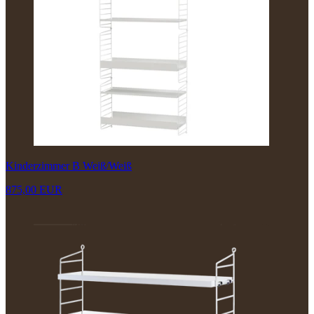
Kinderzimmer B Weiß/Weiß
875,00 EUR