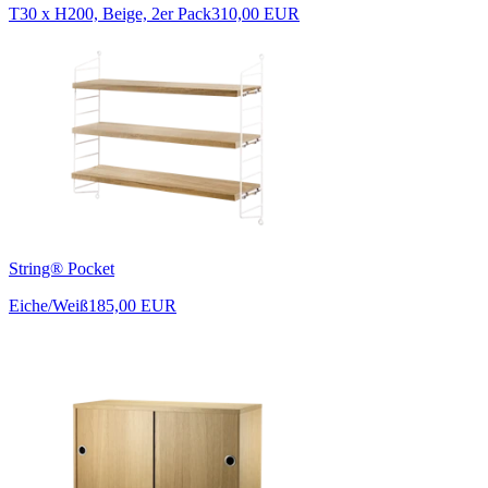
T30 x H200, Beige, 2er Pack
310,00 EUR
String® Pocket
Eiche/Weiß
185,00 EUR