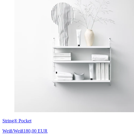
String® Pocket
Weiß/Weiß
180,00 EUR