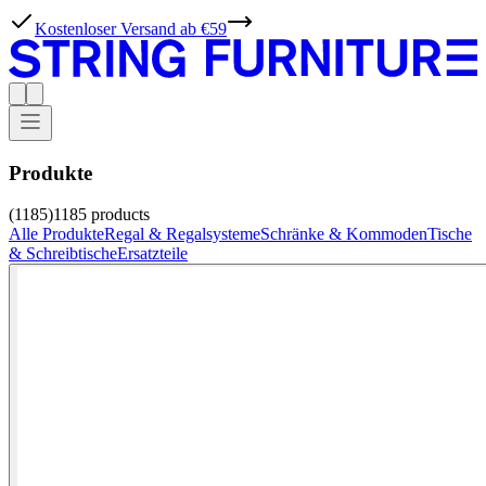
Kostenloser Versand ab €59
Produkte
(1185)
1185
products
Alle Produkte
Regal & Regalsysteme
Schränke & Kommoden
Tische
& Schreibtische
Ersatzteile