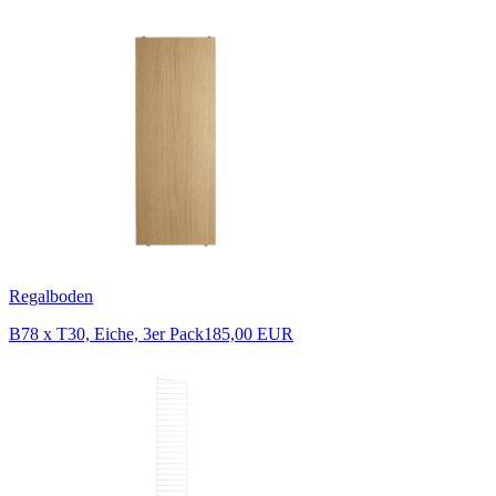
Regalboden
B78 x T30, Eiche, 3er Pack
185,00 EUR