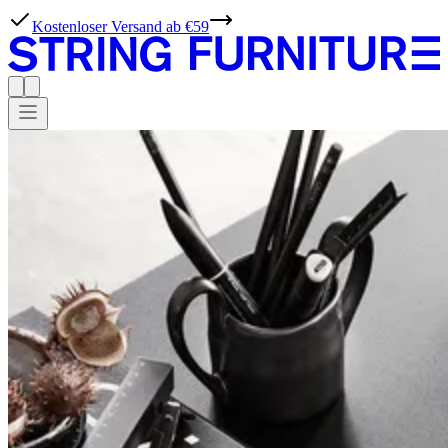
Kostenloser Versand ab €59
WORKS
Fachleute,
lernen
Sie
Möglichkeiten
kennen.
Bei String Furniture leben wir für unkomplizierte Einfachheit. Mit
unseren Werkzeugen, Ideen und Inspirationen könnte die Planung
von Projekten mit unseren Produkten nicht einfacher sein.
Produkte