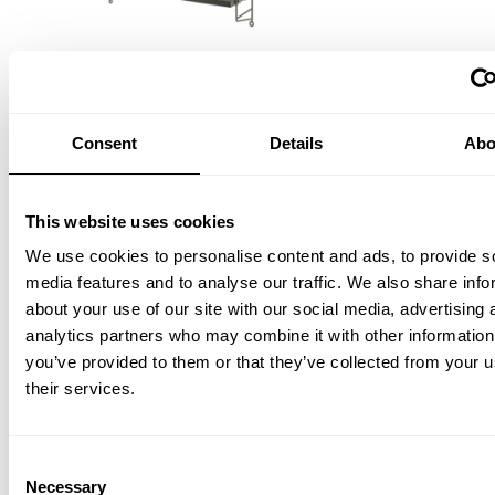
String® Pocket
Sage/Sage
180,00 EUR
Consent
Details
Abo
This website uses cookies
We use cookies to personalise content and ads, to provide s
media features and to analyse our traffic. We also share info
about your use of our site with our social media, advertising 
analytics partners who may combine it with other information
you’ve provided to them or that they’ve collected from your u
their services.
String® Pocket
Consent
Schwarz gebeizte Esche/Schwarz
185,00 EUR
Necessary
Selection