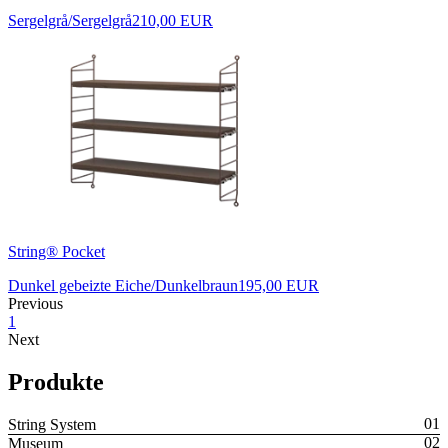
Sergelgrå/Sergelgrå
210,00 EUR
String® Pocket
Dunkel gebeizte Eiche/Dunkelbraun
195,00 EUR
Previous
1
Next
Produkte
String System
Museum