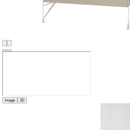
Image
3D