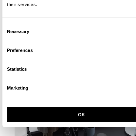
their services.
Consent
Necessary
Selection
Preferences
Kinderzimmer A Weiß/Weiß
456,00 EUR
Statistics
Marketing
OK